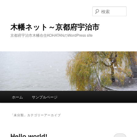
検
索
木幡ネット～京都府宇治市
京都府宇治市木幡在住KOHATANのWordPress site
メ
ホーム
サンプルページ
メ
サ
イ
ン
イ
ブ
メ
「
未分類
」カテゴリーアーカイブ
ニ
ン
コ
ュ
ー
Hello world!
コ
ン