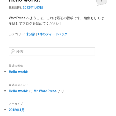
1
投稿日時:
2012年1月3日
ン
テ
WordPress へようこそ。これは最初の投稿です。編集もしくは
テ
ン
削除してブログを始めてください !
ン
ツ
カテゴリー:
未分類
|
1
件のフィードバック
ツ
へ
検
索
へ
移
最近の投稿
移
動
Hello world!
動
最近のコメント
Hello world!
に
Mr WordPress
より
アーカイブ
2012年1月